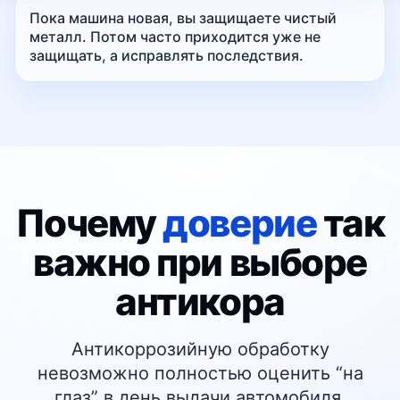
Позвонить
Пока машина новая, вы защищаете чистый
металл. Потом часто приходится уже не
защищать, а исправлять последствия.
Подписывайтесь
на наши социальные
сети
Филиалы:
Ярославль
Кострома
Москва
Почему
доверие
так
Приобрести
Работать у
франшизу
нас
важно при выборе
Антикор
антикора
Антикоррозийную обработку
Бронепленка
невозможно полностью оценить “на
глаз” в день выдачи автомобиля.