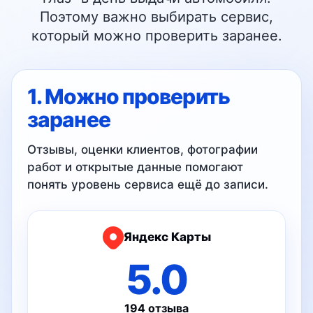
Поэтому важно выбирать сервис,
Шумоизоляция
который можно проверить заранее.
Задать вопрос
1. Можно проверить
заранее
Правила пользования
Отзывы, оценки клиентов, фотографии
Юридическая информация
работ и открытые данные помогают
Политика конфиденциальности
понять уровень сервиса ещё до записи.
ИП КАЗАКОВ АЛЕКСАНДР НИКОЛАЕВИЧ
ИНН 761500686066
ОГРН 313761231900059
Яндекс Карты
Продвижение и клиенты для авто компаний под ключ
5.0
194 отзыва